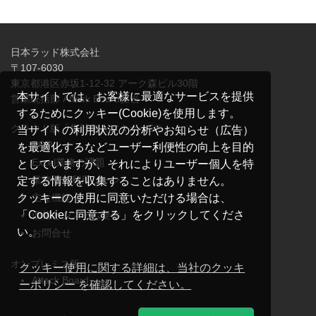
日本ラッド株式会社
〒107-6030
東京都港区赤坂1-12-32 アーク森ビル30階
本サイトでは、お客様に最適なサービスを提供
営業統括部 Attack Board担当
するためにクッキー(Cookie)を使用します。
クラウド版「集計名人アタボー5®」
当サイトの利用状況の分析やお知らせ（広告）
TOP
を最適化するなどユーザー利便性の向上を目的
Excel業務の課題
としていますが、それによりユーザー個人を特
業務別ご利用シーン
定する情報を収集することはありません。
主な機能
クッキーの使用に同意いただける場合は、
「Cookieに同意する」をクリックしてくださ
価格とシステム要件
い。
お問合せ
オンプレミス版
クッキー使用に関する詳細は、当社のクッキ
Attack Board
ーポリシー を確認してください。